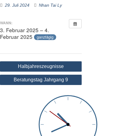
29. Juli 2024
Nhan Tai Ly
WANN:
3. Februar 2025 – 4.
Februar 2025
ganztägig
Beitragsnavigation
Halbjahreszeugnisse
Beratungstag Jahrgang 9