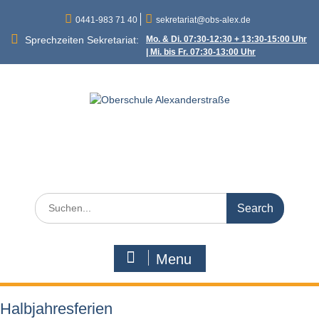
Skip
0441-983 71 40
sekretariat@obs-alex.de
to
content
Sprechzeiten Sekretariat:
Mo. & Di. 07:30-12:30 + 13:30-15:00 Uhr
| Mi. bis Fr. 07:30-13:00 Uhr
Oberschule
Alexanderstraße
Alexanderstraße 90 – 26121 Oldenburg
Search
for:
Menu
Halbjahresferien