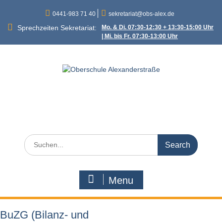
Skip
0441-983 71 40
sekretariat@obs-alex.de
to
content
Sprechzeiten Sekretariat:
Mo. & Di. 07:30-12:30 + 13:30-15:00 Uhr
| Mi. bis Fr. 07:30-13:00 Uhr
Oberschule
Alexanderstraße
Alexanderstraße 90 – 26121 Oldenburg
Search
for:
Menu
BuZG (Bilanz- und