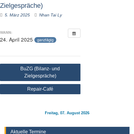
Zielgespräche)
5. März 2025
Nhan Tai Ly
WANN:
24. April 2025
ganztägig
Beitragsnavigation
BuZG (Bilanz- und
Zielgespräche)
Repair-Café
Freitag, 07. August 2026
Aktuelle Termine