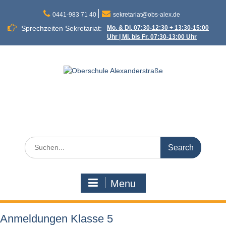
Skip
to
0441-983 71 40
sekretariat@obs-alex.de
content
Sprechzeiten Sekretariat:
Mo. & Di. 07:30-12:30 + 13:30-15:00
Uhr | Mi. bis Fr. 07:30-13:00 Uhr
Oberschule
Alexanderstraße
Alexanderstraße 90 – 26121 Oldenburg
Search
for:
Menu
Anmeldungen Klasse 5