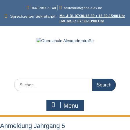
Skip
0441-983 71 40
sekretariat@obs-alex.de
to
content
Sprechzeiten Sekretariat:
Mo. & Di. 07:30-12:30 + 13:30-15:00 Uhr
| Mi. bis Fr. 07:30-13:00 Uhr
Oberschule
Alexanderstraße
Alexanderstraße 90 – 26121 Oldenburg
Search
for:
Menu
Anmeldung Jahrgang 5