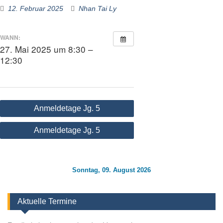
12. Februar 2025
Nhan Tai Ly
WANN:
27. Mai 2025 um 8:30 –
12:30
Beitragsnavigation
Anmeldetage Jg. 5
Anmeldetage Jg. 5
Sonntag, 09. August 2026
Aktuelle Termine