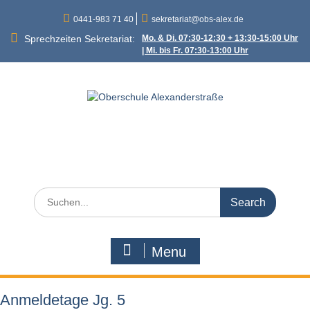
Skip
0441-983 71 40
sekretariat@obs-alex.de
to
content
Sprechzeiten Sekretariat:
Mo. & Di. 07:30-12:30 + 13:30-15:00 Uhr
| Mi. bis Fr. 07:30-13:00 Uhr
Oberschule
Alexanderstraße
Alexanderstraße 90 – 26121 Oldenburg
Search
for:
Menu
Anmeldetage Jg. 5