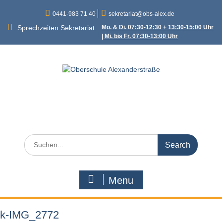
Skip
0441-983 71 40
sekretariat@obs-alex.de
to
content
Sprechzeiten Sekretariat:
Mo. & Di. 07:30-12:30 + 13:30-15:00 Uhr
| Mi. bis Fr. 07:30-13:00 Uhr
Oberschule
Alexanderstraße
Alexanderstraße 90 – 26121 Oldenburg
Search
for:
Menu
k-IMG_2772