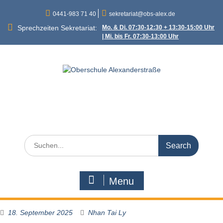
Skip
0441-983 71 40
sekretariat@obs-alex.de
to
content
Sprechzeiten Sekretariat:
Mo. & Di. 07:30-12:30 + 13:30-15:00 Uhr
| Mi. bis Fr. 07:30-13:00 Uhr
Oberschule
Alexanderstraße
Alexanderstraße 90 – 26121 Oldenburg
Search
for:
Menu
18. September 2025
Nhan Tai Ly