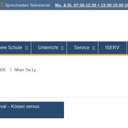
Sprechzeiten Sekretariat:
Mo. & Di. 07:30-12:30 + 13:30-15:00 Uh
 Alexanderstraße
26121 Oldenburg
ere Schule
Unterricht
Service
ISERV
025
Nhan Tai Ly
tion
ival – Körper versus