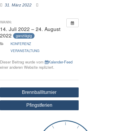
31. März 2022
WANN:
14. Juli 2022 – 24. August
2022
ganztägig
KONFERENZ
VERANSTALTUNG
Dieser Beitrag wurde vom
Kalender-Feed
einer anderen Website repliziert.
Beitragsnavigation
Brennballlturnier
Pfingstferien