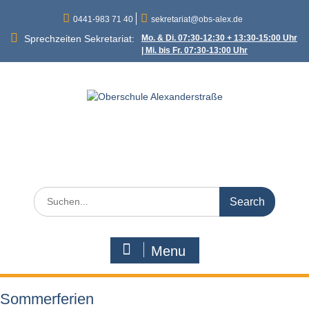
Skip
0441-983 71 40
sekretariat@obs-alex.de
to
content
Sprechzeiten Sekretariat:
Mo. & Di. 07:30-12:30 + 13:30-15:00 Uhr
| Mi. bis Fr. 07:30-13:00 Uhr
Oberschule
Alexanderstraße
Alexanderstraße 90 – 26121 Oldenburg
Search
for:
Menu
Sommerferien