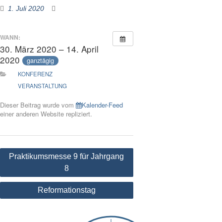
1. Juli 2020
WANN:
30. März 2020 – 14. April
2020
ganztägig
KONFERENZ
VERANSTALTUNG
Dieser Beitrag wurde vom
Kalender-Feed
einer anderen Website repliziert.
Beitragsnavigation
Praktikumsmesse 9 für Jahrgang
8
Reformationstag