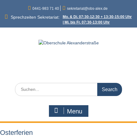
Skip
0441-983 71 40
sekretariat@obs-alex.de
to
content
Sprechzeiten Sekretariat:
Mo. & Di. 07:30-12:30 + 13:30-15:00 Uhr
| Mi. bis Fr. 07:30-13:00 Uhr
Oberschule
Alexanderstraße
Alexanderstraße 90 – 26121 Oldenburg
Search
for:
Menu
Osterferien