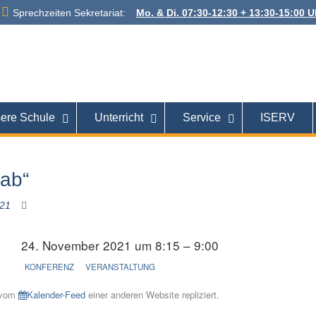
Sprechzeiten Sekretariat:
Mo. & Di. 07:30-12:30 + 13:30-15:00 Uh
 Alexanderstraße
26121 Oldenburg
ere Schule
Unterricht
Service
ISERV
 ab“
021
24. November 2021 um 8:15 – 9:00
KONFERENZ
VERANSTALTUNG
e vom
Kalender-Feed
einer anderen Website repliziert.