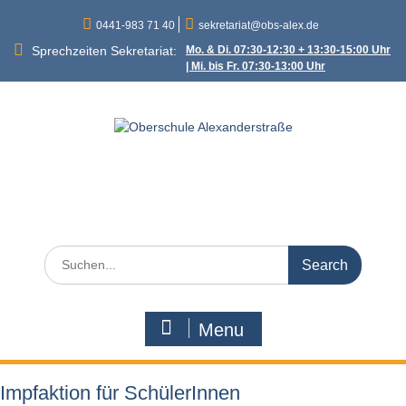
Skip
0441-983 71 40
sekretariat@obs-alex.de
to
content
Sprechzeiten Sekretariat:
Mo. & Di. 07:30-12:30 + 13:30-15:00 Uhr
| Mi. bis Fr. 07:30-13:00 Uhr
Oberschule
Alexanderstraße
Alexanderstraße 90 – 26121 Oldenburg
Search
for:
Menu
Impfaktion für SchülerInnen