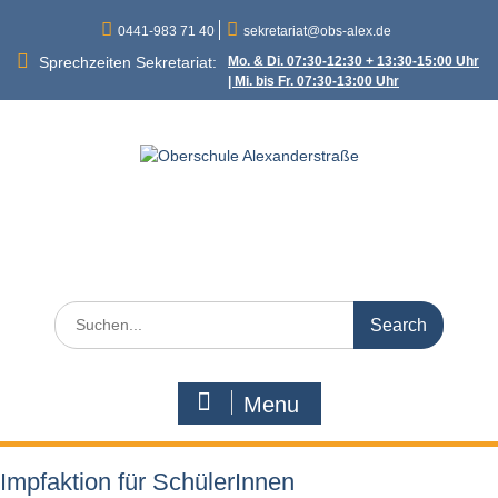
Skip
0441-983 71 40
sekretariat@obs-alex.de
to
content
Sprechzeiten Sekretariat:
Mo. & Di. 07:30-12:30 + 13:30-15:00 Uhr
| Mi. bis Fr. 07:30-13:00 Uhr
Oberschule
Alexanderstraße
Alexanderstraße 90 – 26121 Oldenburg
Search
for:
Menu
Impfaktion für SchülerInnen