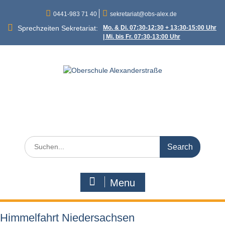
Skip
0441-983 71 40
sekretariat@obs-alex.de
to
content
Sprechzeiten Sekretariat:
Mo. & Di. 07:30-12:30 + 13:30-15:00 Uhr
| Mi. bis Fr. 07:30-13:00 Uhr
Oberschule
Alexanderstraße
Alexanderstraße 90 – 26121 Oldenburg
Search
for:
Menu
Himmelfahrt Niedersachsen