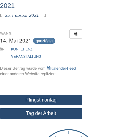
2021
25. Februar 2021
WANN:
14. Mai 2021
ganztägig
KONFERENZ
VERANSTALTUNG
Dieser Beitrag wurde vom
Kalender-Feed
einer anderen Website repliziert.
Beitragsnavigation
Pfingstmontag
Tag der Arbeit