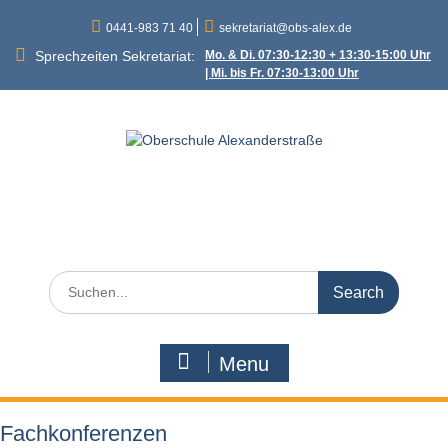
Skip
0441-983 71 40
sekretariat@obs-alex.de
to
content
Sprechzeiten Sekretariat:
Mo. & Di. 07:30-12:30 + 13:30-15:00 Uhr
| Mi. bis Fr. 07:30-13:00 Uhr
Oberschule
Alexanderstraße
Alexanderstraße 90 – 26121 Oldenburg
Search
for:
Menu
Fachkonferenzen