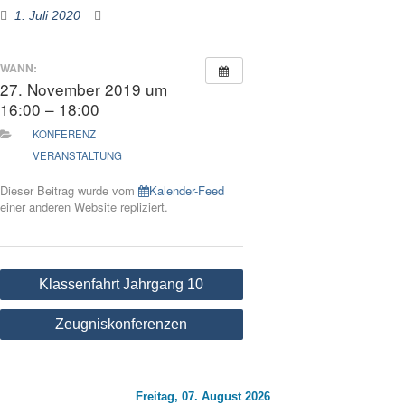
1. Juli 2020
WANN:
27. November 2019 um
16:00 – 18:00
KONFERENZ
VERANSTALTUNG
Dieser Beitrag wurde vom
Kalender-Feed
einer anderen Website repliziert.
Beitragsnavigation
Klassenfahrt Jahrgang 10
Zeugniskonferenzen
Freitag, 07. August 2026