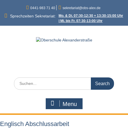
Skip
0441-983 71 40
sekretariat@obs-alex.de
to
content
Sprechzeiten Sekretariat:
Mo. & Di. 07:30-12:30 + 13:30-15:00 Uhr
| Mi. bis Fr. 07:30-13:00 Uhr
Oberschule
Alexanderstraße
Alexanderstraße 90 – 26121 Oldenburg
Search
for:
Menu
Englisch Abschlussarbeit