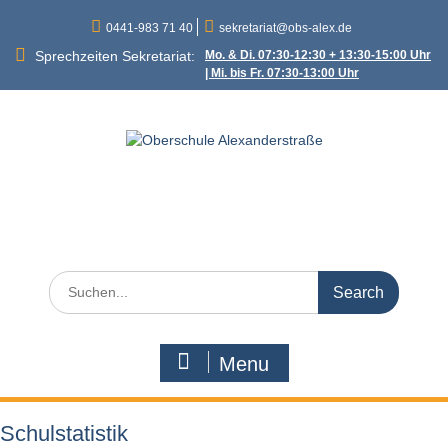
Skip
0441-983 71 40
sekretariat@obs-alex.de
to
content
Sprechzeiten Sekretariat:
Mo. & Di. 07:30-12:30 + 13:30-15:00 Uhr
| Mi. bis Fr. 07:30-13:00 Uhr
Oberschule
Alexanderstraße
Alexanderstraße 90 – 26121 Oldenburg
Search
for:
Menu
Schulstatistik