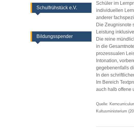
Schüler im Lernpro
Schulfrühstück e.V.
individuellen Ler
anderer fachspezi
Die Zeugnisnote s
Leistung inklusiv
Bildungsspender
Die reine mündlic
in die Gesamtnote
prozessualen Lei
Intonation, vorbe
gegebenenfalls d
In den schriftlic
Im Bereich Textpr
auch halb offene 
Quelle: Kerncurricul
Kultusministerium (2