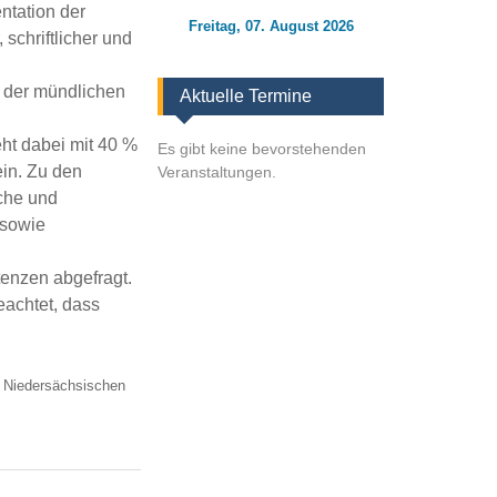
ntation der
Freitag, 07. August 2026
schriftlicher und
s der mündlichen
Aktuelle Termine
ht dabei mit 40 %
Es gibt keine bevorstehenden
ein. Zu den
Veranstaltungen.
che und
 sowie
tenzen abgefragt.
eachtet, dass
m Niedersächsischen