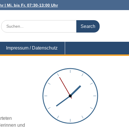
r | Mi. bis Fr. 07:30-13:00 Uhr
Search
for:
Impressum / Datenschutz
rteten
lerinnen und