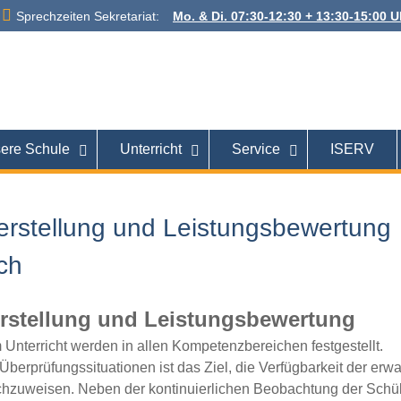
Sprechzeiten Sekretariat:
Mo. & Di. 07:30-12:30 + 13:30-15:00 Uh
 Alexanderstraße
26121 Oldenburg
ere Schule
Unterricht
Service
ISERV
erstellung und Leistungsbewertung
ch
rstellung und Leistungsbewertung
 Unterricht werden in allen Kompetenzbereichen festgestellt.
Überprüfungssituationen ist das Ziel, die Verfügbarkeit der erwa
zuweisen. Neben der kontinuierlichen Beobachtung der Schü