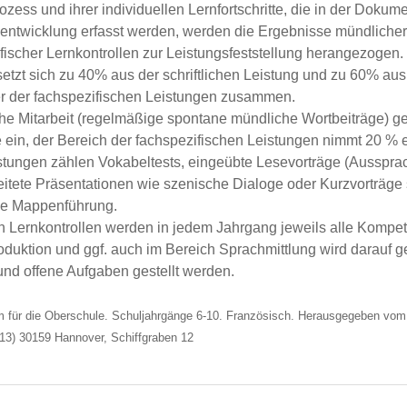
zess und ihrer individuellen Lernfortschritte, die in der Dokume
nentwicklung erfasst werden, werden die Ergebnisse mündlicher, 
fischer Lernkontrollen zur Leistungsfeststellung herangezogen.
etzt sich zu 40% aus der schriftlichen Leistung und zu 60% au
er der fachspezifischen Leistungen zusammen.
he Mitarbeit (regelmäßige spontane mündliche Wortbeiträge) ge
 ein, der Bereich der fachspezifischen Leistungen nimmt 20 % 
stungen zählen Vokabeltests, eingeübte Lesevorträge (Ausspra
reitete Präsentationen wie szenische Dialoge oder Kurzvorträge
ie Mappenführung.
hen Lernkontrollen werden in jedem Jahrgang jeweils alle Kompe
oduktion und ggf. auch im Bereich Sprachmittlung wird darauf g
und offene Aufgaben gestellt werden.
um für die Oberschule. Schuljahrgänge 6-10. Französisch. Herausgegeben vo
013) 30159 Hannover, Schiffgraben 12