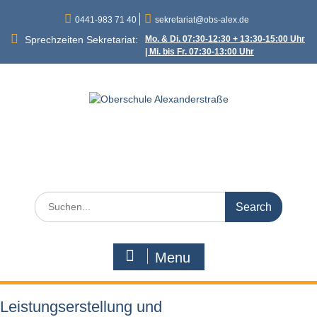
Skip
0441-983 71 40
sekretariat@obs-alex.de
to
content
Sprechzeiten Sekretariat:
Mo. & Di. 07:30-12:30 + 13:30-15:00 Uhr
| Mi. bis Fr. 07:30-13:00 Uhr
Oberschule
Alexanderstraße
Alexanderstraße 90 – 26121 Oldenburg
Search
for:
Menu
Leistungserstellung und