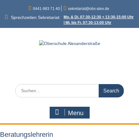
Skip
0441-983 71 40
sekretariat@obs-alex.de
to
content
Sprechzeiten Sekretariat:
Mo. & Di. 07:30-12:30 + 13:30-15:00 Uhr
| Mi. bis Fr. 07:30-13:00 Uhr
Oberschule
Alexanderstraße
Alexanderstraße 90 – 26121 Oldenburg
Search
for:
Menu
Beratungslehrerin