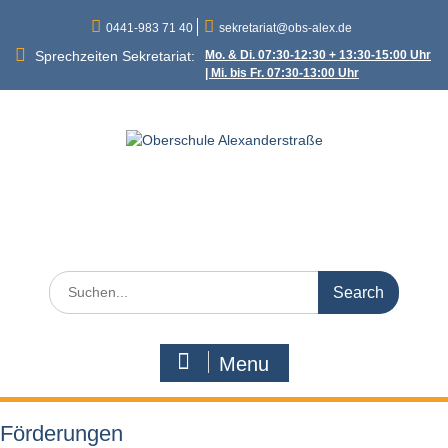
Skip
0441-983 71 40
sekretariat@obs-alex.de
to
content
Sprechzeiten Sekretariat:
Mo. & Di. 07:30-12:30 + 13:30-15:00 Uhr
| Mi. bis Fr. 07:30-13:00 Uhr
Oberschule
Alexanderstraße
Alexanderstraße 90 – 26121 Oldenburg
Search
for:
Menu
Förderungen